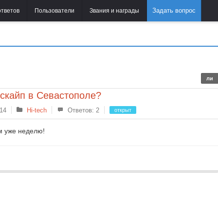
Задать вопрос
ответов
Пользователи
Звания и награды
ли
 скайп в Севастополе?
 14
Hi-tech
Ответов: 2
открыт
м уже неделю!