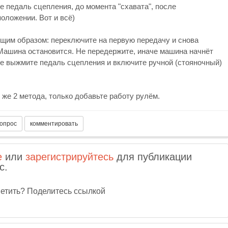
е педаль сцепления, до момента "схавата", после
положении. Вот и всё)
им образом: переключите на первую передачу и снова
Машина остановится. Не передержите, иначе машина начнёт
ле выжмите педаль сцепления и включите ручной (стояночный)
 же 2 метода, только добавьте работу рулём.
е
или
зарегистрируйтесь
для публикации
с.
тветить? Поделитесь ссылкой