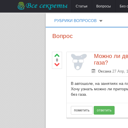
Статьи
Вопросы
Без 
РУБРИКИ ВОПРОСОВ
Вопрос
Можно ли дв
0
газа?
Оксана
27 Апр, 
В автошоле, на занятиях на п
Хочу узнать можно ли притор
без газа.