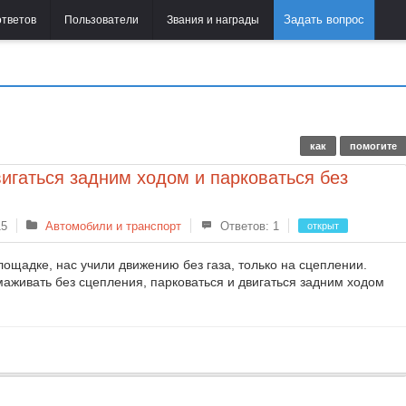
Задать вопрос
ответов
Пользователи
Звания и награды
как
помогите
игаться задним ходом и парковаться без
15
Автомобили и транспорт
Ответов: 1
открыт
лощадке, нас учили движению без газа, только на сцеплении.
маживать без сцепления, парковаться и двигаться задним ходом