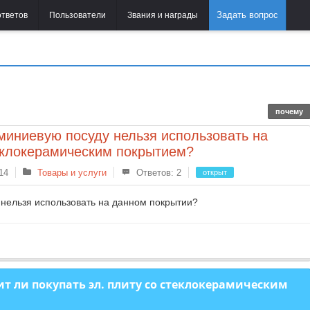
Задать вопрос
ответов
Пользователи
Звания и награды
почему
иниевую посуду нельзя использовать на
еклокерамическим покрытием?
14
Товары и услуги
Ответов: 2
открыт
нельзя использовать на данном покрытии?
ит ли покупать эл. плиту со стеклокерамическим