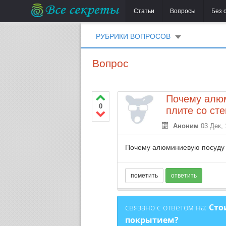
Статьи
Вопросы
Без 
РУБРИКИ ВОПРОСОВ
Вопрос
Почему алюм
0
плите со ст
Аноним
03 Дек, 
Почему алюминиевую посуду 
связано с ответом на:
Сто
покрытием?