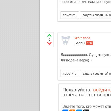
энергетические вампиры сущ
WolfRisha
0
Баллы
186
Даааааааааааа. Сущетсвуют. В
Живодана верю)))
Пожалуйста,
войдит
ответа на этот вопро
Знаете того, кто может о