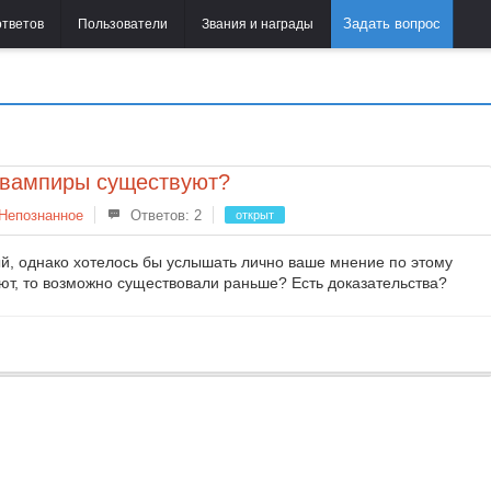
Задать вопрос
ответов
Пользователи
Звания и награды
 вампиры существуют?
Непознанное
Ответов: 2
открыт
й, однако хотелось бы услышать лично ваше мнение по этому
уют, то возможно существовали раньше? Есть доказательства?