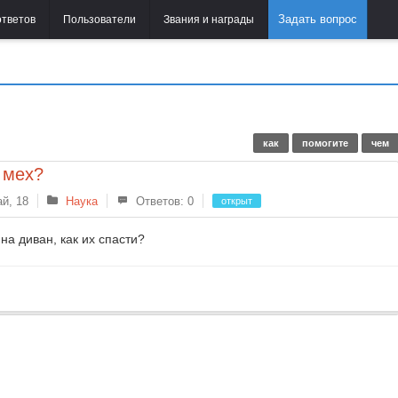
Задать вопрос
ответов
Пользователи
Звания и награды
как
помогите
чем
 мех?
й, 18
Наука
Ответов: 0
открыт
а диван, как их спасти?