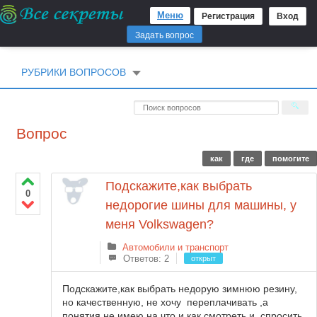
Меню
Регистрация
Вход
Задать вопрос
РУБРИКИ ВОПРОСОВ
Вопрос
как
где
помогите
Подскажите,как выбрать
0
недорогие шины для машины, у
меня Volkswagen?
Автомобили и транспорт
Ответов: 2
открыт
Подскажите,как выбрать недорую зимнюю резину,
но качественную, не хочу переплачивать ,а
понятия не имею на что и как смотреть и спросить