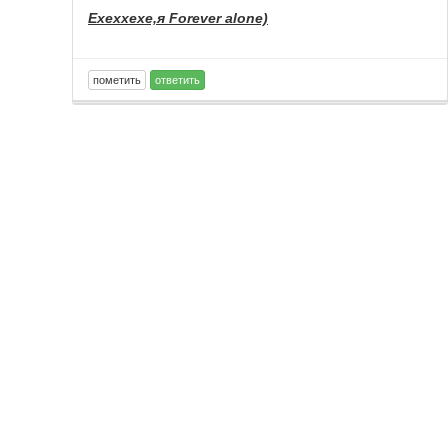
Ехеххехе,я Forever alone)